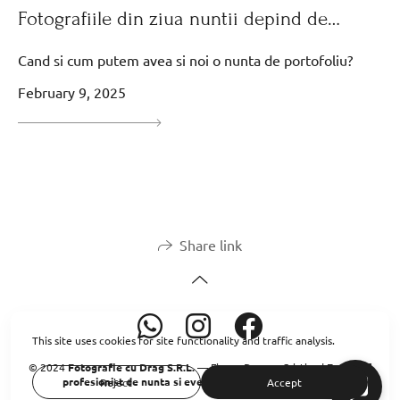
Fotografiile din ziua nuntii depind de…
Cand si cum putem avea si noi o nunta de portofoliu?
February 9, 2025
Share link
This site uses cookies for site functionality and traffic analysis.
© 2024
Fotografie cu Drag S.R.L.
— Finaru Dragos-Cristian |
Fotograf
profesionist de nunta si evenimente.
Brasov, Romania.
Reject
Accept